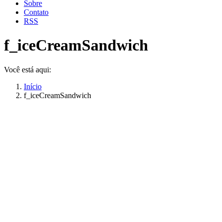
Sobre
Contato
RSS
f_iceCreamSandwich
Você está aqui:
Início
f_iceCreamSandwich