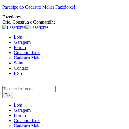
Pular
Facebook
Twitter
Google+
YouTube
Website
Rss
Participe do Cadastro Maker Fazedores!
para
Fazedores
o
Crie, Construa e Compartilhe
conteúdo
Loja
Garagem
Fórum
Colaboradores
Cadastro Maker
Sobre
Contato
RSS
Search:
Loja
Garagem
Fórum
Colaboradores
Cadastro Maker