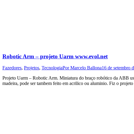
Robotic Arm – projeto Uarm www.evol.net
Fazedores
,
Projetos
,
Tecnologia
Por
Marcelo Ballona
16 de setembro 
Projeto Uarm – Robotic Arm. Miniatura do braço robótico da ABB usa
madeira, pode ser tambem feito em acrilico ou aluminio. Fiz o proje