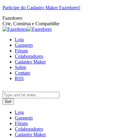
Pular
Facebook
Twitter
Google+
YouTube
Website
Rss
Participe do Cadastro Maker Fazedores!
para
Fazedores
o
Crie, Construa e Compartilhe
conteúdo
Loja
Garagem
Fórum
Colaboradores
Cadastro Maker
Sobre
Contato
RSS
Search:
Loja
Garagem
Fórum
Colaboradores
Cadastro Maker