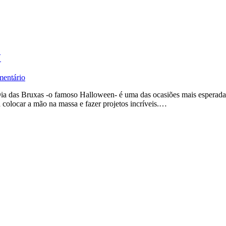
Y
entário
o Dia das Bruxas -o famoso Halloween- é uma das ocasiões mais esperad
ara colocar a mão na massa e fazer projetos incríveis.…