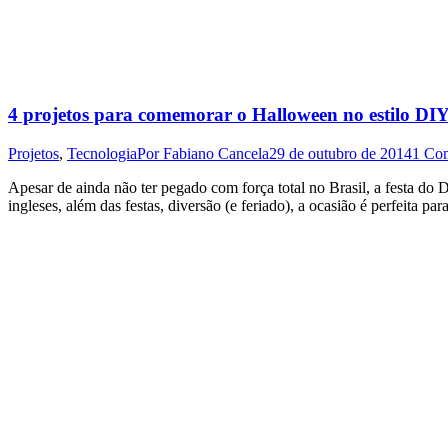
4 projetos para comemorar o Halloween no estilo DI
Projetos
,
Tecnologia
Por
Fabiano Cancela
29 de outubro de 2014
1 Com
Apesar de ainda não ter pegado com força total no Brasil, a festa d
ingleses, além das festas, diversão (e feriado), a ocasião é perfeita p