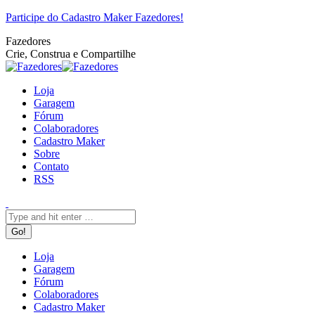
Pular
Facebook
Twitter
Google+
YouTube
Website
Rss
Participe do Cadastro Maker Fazedores!
para
Fazedores
o
Crie, Construa e Compartilhe
conteúdo
Loja
Garagem
Fórum
Colaboradores
Cadastro Maker
Sobre
Contato
RSS
Search:
Loja
Garagem
Fórum
Colaboradores
Cadastro Maker