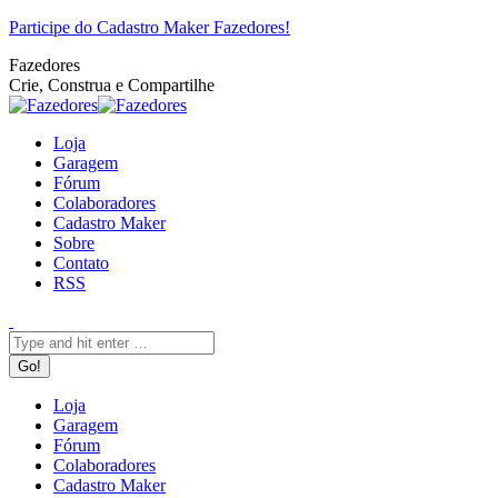
Pular
Facebook
Twitter
Google+
YouTube
Website
Rss
Participe do Cadastro Maker Fazedores!
para
Fazedores
o
Crie, Construa e Compartilhe
conteúdo
Loja
Garagem
Fórum
Colaboradores
Cadastro Maker
Sobre
Contato
RSS
Search:
Loja
Garagem
Fórum
Colaboradores
Cadastro Maker