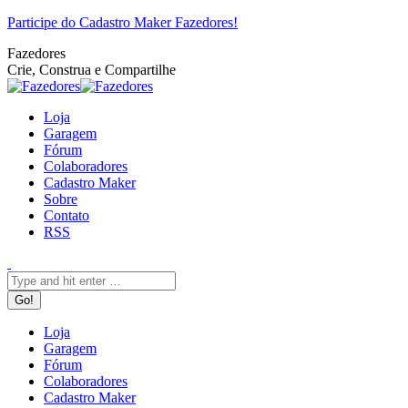
Pular
Facebook
Twitter
Google+
YouTube
Website
Rss
Participe do Cadastro Maker Fazedores!
para
Fazedores
o
Crie, Construa e Compartilhe
conteúdo
Loja
Garagem
Fórum
Colaboradores
Cadastro Maker
Sobre
Contato
RSS
Search:
Loja
Garagem
Fórum
Colaboradores
Cadastro Maker