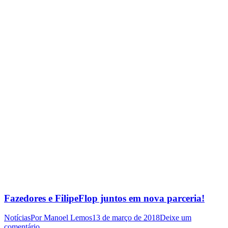
Fazedores e FilipeFlop juntos em nova parceria!
Notícias
Por
Manoel Lemos
13 de março de 2018
Deixe um
comentário