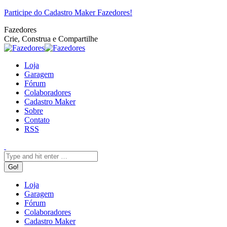
Pular
Facebook
Twitter
Google+
YouTube
Website
Rss
Participe do Cadastro Maker Fazedores!
para
Fazedores
o
Crie, Construa e Compartilhe
conteúdo
Loja
Garagem
Fórum
Colaboradores
Cadastro Maker
Sobre
Contato
RSS
Search:
Loja
Garagem
Fórum
Colaboradores
Cadastro Maker