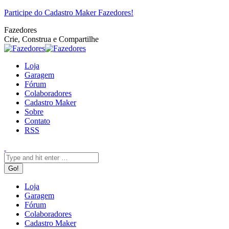
Pular
Facebook
Twitter
Google+
YouTube
Website
Rss
Participe do Cadastro Maker Fazedores!
para
Fazedores
o
Crie, Construa e Compartilhe
conteúdo
Loja
Garagem
Fórum
Colaboradores
Cadastro Maker
Sobre
Contato
RSS
Search:
Loja
Garagem
Fórum
Colaboradores
Cadastro Maker