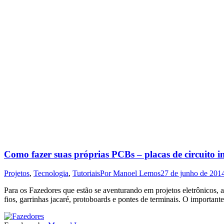
Como fazer suas próprias PCBs – placas de circuito i
Projetos
,
Tecnologia
,
Tutoriais
Por
Manoel Lemos
27 de junho de 201
Para os Fazedores que estão se aventurando em projetos eletrônicos, 
fios, garrinhas jacaré, protoboards e pontes de terminais. O importa