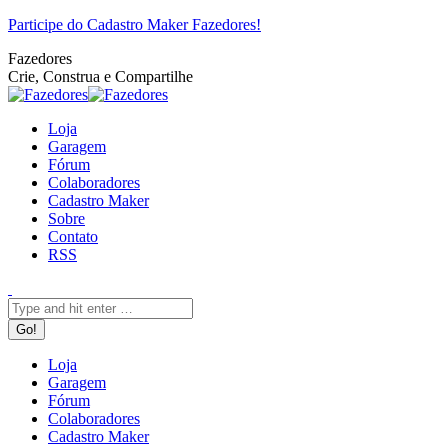
Pular
Facebook
Twitter
Google+
YouTube
Website
Rss
Participe do Cadastro Maker Fazedores!
para
Fazedores
o
Crie, Construa e Compartilhe
conteúdo
Loja
Garagem
Fórum
Colaboradores
Cadastro Maker
Sobre
Contato
RSS
Search:
Loja
Garagem
Fórum
Colaboradores
Cadastro Maker