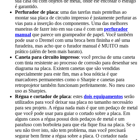
sua casa ou com objetos de metal, onde ele encostar o estrago
é garantido.
Perfurador de placa
: uma das tarefas mais pentelhas ao
montar sua placa de circuito impresso é justamente perfurar as
vias para a inserção dos componentes. Uma das melhores
maneiras de fazer isto em sua casa é com um
perfurador
manual
que parece um grampeador de papel. Você também
pode usar o Dremel com uma broca bem fininha e até uma
furadeira, mas acho que o furador manual é MUITO mais
prático (além de bem mais barato).
Caneta para circuito impresso
: você precisa de uma caneta
com tinta resistente ao processo de corrosão para desenhar seu
diagrama na placa. Existem canetas que são vendidas
especialmente para este fim, mas a boa nóticia é que
marcadores permanentes como o Sharpie e canetas para
retroprojetor também funcionam perfeitamente. No meu caso
uso as Sharpies.
Régua e cortador de placa
: estes
dois equipamentos
serão
utilizados para você deixar sua placa no tamanho necessário
para seu projeto. A régua nada mais é que um pedaço de metal
que você pode usar para guiar o cortado sobre a placa. Em
alguns casos a régua possui dois pedaços de metal e um
parafuso com borboleta para que ela fique fixa na placa. Se o
seu não tiver isto, não tem problema, mas você precisará
segurar bem firme a régua sobre a placa. O cortador nada