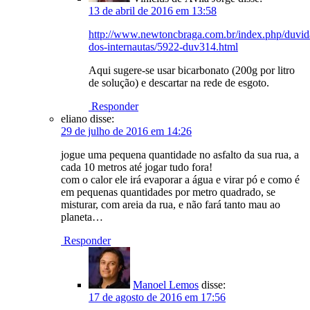
13 de abril de 2016 em 13:58
http://www.newtoncbraga.com.br/index.php/duvid
dos-internautas/5922-duv314.html
Aqui sugere-se usar bicarbonato (200g por litro
de solução) e descartar na rede de esgoto.
Responder
eliano
disse:
29 de julho de 2016 em 14:26
jogue uma pequena quantidade no asfalto da sua rua, a
cada 10 metros até jogar tudo fora!
com o calor ele irá evaporar a água e virar pó e como é
em pequenas quantidades por metro quadrado, se
misturar, com areia da rua, e não fará tanto mau ao
planeta…
Responder
Manoel Lemos
disse:
17 de agosto de 2016 em 17:56