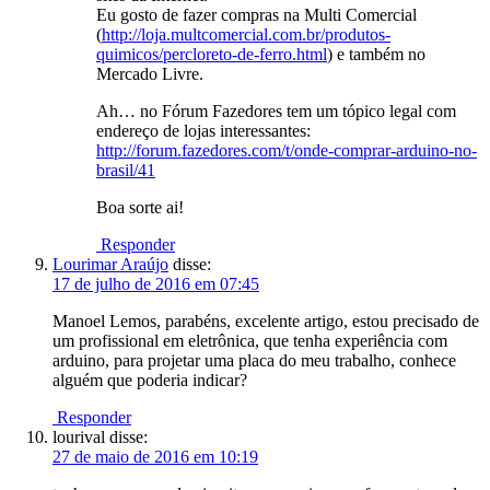
Eu gosto de fazer compras na Multi Comercial
(
http://loja.multcomercial.com.br/produtos-
quimicos/percloreto-de-ferro.html
) e também no
Mercado Livre.
Ah… no Fórum Fazedores tem um tópico legal com
endereço de lojas interessantes:
http://forum.fazedores.com/t/onde-comprar-arduino-no-
brasil/41
Boa sorte ai!
Responder
Lourimar Araújo
disse:
17 de julho de 2016 em 07:45
Manoel Lemos, parabéns, excelente artigo, estou precisado de
um profissional em eletrônica, que tenha experiência com
arduino, para projetar uma placa do meu trabalho, conhece
alguém que poderia indicar?
Responder
lourival
disse:
27 de maio de 2016 em 10:19