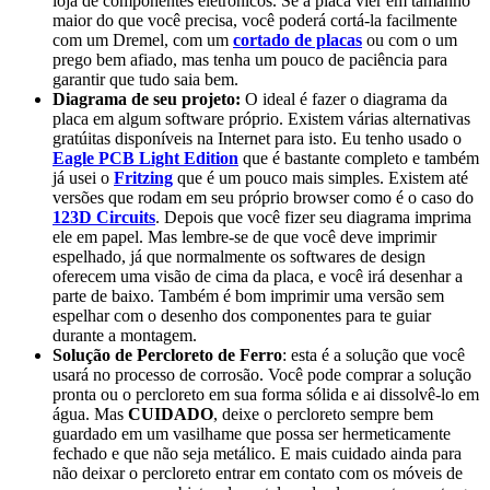
loja de componentes eletrônicos. Se a placa vier em tamanho
maior do que você precisa, você poderá cortá-la facilmente
com um Dremel, com um
cortado de placas
ou com o um
prego bem afiado, mas tenha um pouco de paciência para
garantir que tudo saia bem.
Diagrama de seu projeto:
O ideal é fazer o diagrama da
placa em algum software próprio. Existem várias alternativas
gratúitas disponíveis na Internet para isto. Eu tenho usado o
Eagle PCB Light Edition
que é bastante completo e também
já usei o
Fritzing
que é um pouco mais simples. Existem até
versões que rodam em seu próprio browser como é o caso do
123D Circuits
. Depois que você fizer seu diagrama imprima
ele em papel. Mas lembre-se de que você deve imprimir
espelhado, já que normalmente os softwares de design
oferecem uma visão de cima da placa, e você irá desenhar a
parte de baixo. Também é bom imprimir uma versão sem
espelhar com o desenho dos componentes para te guiar
durante a montagem.
Solução de Percloreto de Ferro
: esta é a solução que você
usará no processo de corrosão. Você pode comprar a solução
pronta ou o percloreto em sua forma sólida e ai dissolvê-lo em
água. Mas
CUIDADO
, deixe o percloreto sempre bem
guardado em um vasilhame que possa ser hermeticamente
fechado e que não seja metálico. E mais cuidado ainda para
não deixar o percloreto entrar em contato com os móveis de