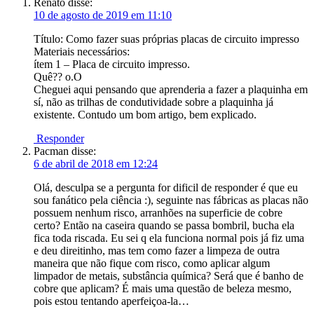
Renato
disse:
10 de agosto de 2019 em 11:10
Título: Como fazer suas próprias placas de circuito impresso
Materiais necessários:
ítem 1 – Placa de circuito impresso.
Quê?? o.O
Cheguei aqui pensando que aprenderia a fazer a plaquinha em
sí, não as trilhas de condutividade sobre a plaquinha já
existente. Contudo um bom artigo, bem explicado.
Responder
Pacman
disse:
6 de abril de 2018 em 12:24
Olá, desculpa se a pergunta for dificil de responder é que eu
sou fanático pela ciência :), seguinte nas fábricas as placas não
possuem nenhum risco, arranhões na superficie de cobre
certo? Então na caseira quando se passa bombril, bucha ela
fica toda riscada. Eu sei q ela funciona normal pois já fiz uma
e deu direitinho, mas tem como fazer a limpeza de outra
maneira que não fique com risco, como aplicar algum
limpador de metais, substância química? Será que é banho de
cobre que aplicam? É mais uma questão de beleza mesmo,
pois estou tentando aperfeiçoa-la…