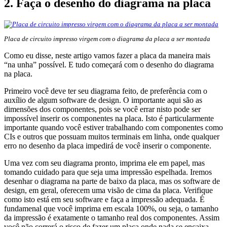
2. Faça o desenho do diagrama na placa
Placa de circuito impresso virgem com o diagrama da placa a ser montada
Como eu disse, neste artigo vamos fazer a placa da maneira mais
“na unha” possível. E tudo começará com o desenho do diagrama
na placa.
Primeiro você deve ter seu diagrama feito, de preferência com o
auxílio de algum software de design. O importante aqui são as
dimensões dos componentes, pois se você errar nisto pode ser
impossível inserir os componentes na placa. Isto é particularmente
importante quando você estiver trabalhando com componentes como
CIs e outros que possuam muitos terminais em linha, onde qualquer
erro no desenho da placa impedirá de você inserir o componente.
Uma vez com seu diagrama pronto, imprima ele em papel, mas
tomando cuidado para que seja uma impressão espelhada. Iremos
desenhar o diagrama na parte de baixo da placa, mas os software de
design, em geral, oferecem uma visão de cima da placa. Verifique
como isto está em seu software e faça a impressão adequada. É
fundamenal que você imprima em escala 100%, ou seja, o tamanho
da impressão é exatamente o tamanho real dos componentes. Assim
você não correrá o risco de fazer um placa onde nada se encaixa.