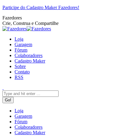
Pular
Facebook
Twitter
Google+
YouTube
Website
Rss
Participe do Cadastro Maker Fazedores!
para
Fazedores
o
Crie, Construa e Compartilhe
conteúdo
Loja
Garagem
Fórum
Colaboradores
Cadastro Maker
Sobre
Contato
RSS
Search:
Loja
Garagem
Fórum
Colaboradores
Cadastro Maker