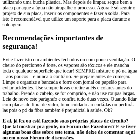
utilizando uma bucha plástica. Mas depois de limpar, seque bem a
placa par aque a água não atrapalhe o processo. Agora é só seguir o
projeto de sua placa, inserir os componentes e fazer a solda. Para
isto é recomendável que utilize um suporte para a placa durante a
soldagem.
Recomendações importantes de
segurança!
Evite fazer isto em ambientes fechados ou com pouca ventilação. O
cheiro do percloreto é forte, os vapores são tóxicos e ele mancha
toda e qualquer superfície que tocar! SEMPRE misture o pó na água
– aos poucos – e nunca o contrário. Se prepare antes de começar.
Limpe e organize a bancada e forre com jornal ou papelão para
evitar acidentes. Use sempre luvas e retire anéis e colares antes do
trabalho. Prenda o cabelo, se for comprido, e não use roupas largas.
Leia de novo este parágrafo e confira tudo duas vezes. Quando lidar
com placas de fibra de vidro, tome cuidado ao cortá-las ou perfurá-
las pois o pó da fibra também é prejudicial à saúde. Ok?
E ai, já fez ou está fazendo suas próprias placas de circuito?
Que tal mostrar pra gente, no Fórum dos Fazedores? E se tiver
algumas boas dias sobre este tema, não deixe de comentar aqui
ou em nosso Fórum de discussões.