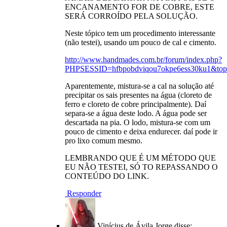
ENCANAMENTO FOR DE COBRE, ESTE
SERÁ CORROÍDO PELA SOLUÇÃO.
Neste tópico tem um procedimento interessante
(não testei), usando um pouco de cal e cimento.
http://www.handmades.com.br/forum/index.php?
PHPSESSID=hfbpobdviqou7okpe6ess30ku1&top
Aparentemente, mistura-se a cal na solução até
precipitar os sais presentes na água (cloreto de
ferro e cloreto de cobre principalmente). Daí
separa-se a água deste lodo. A água pode ser
descartada na pia. O lodo, mistura-se com um
pouco de cimento e deixa endurecer. daí pode ir
pro lixo comum mesmo.
LEMBRANDO QUE É UM MÉTODO QUE
EU NÃO TESTEI, SÓ TO REPASSANDO O
CONTEÚDO DO LINK.
Responder
Vinícius de Ávila Jorge
disse: