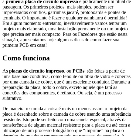
a
primeira placa de circuito impresso
é praticamente um ritual de
passagem. Os primeiros projetos, mais simples, podem ser
improvisados com fios, garrinhas jacaré, protoboards e pontes de
terminais. O importante é fazer e qualquer gambiarra é permitida!
Em algum momento entretanto, inevitavelmente vamos tentar um
projeto mais elaborado, uma instalação permanente ou um projeto
que precisa ser mais compacto. Para os Fazedores que estão nesta
situação, apresentamos hoje algumas dicas de como fazer sua
primeira PCB em casa!
Como funciona
As
placas de circuito impresso
, ou
PCBs
, são feitas a partir de
uma base não condutiva, como fenolite ou fibra de vidro e cobertas
por uma camada de cobre, que é um excelente condutor. Durante a
preparação da placa, todo o cobre, exceto aquele que fará as
conexões dos componentes, é retirado. Ou seja, é um processo
subtrativo.
De maneira resumida a coisa é mais ou menos assim: o projeto da
placa é desenhado sobre a camada de cobre usando uma substância
resistente. Isto pode ser feito com uma caneta especial, através da
transferência de algum material resistente para a placa ou até com a
utilização de um processo fotográfico que “imprime” na placa o
desenho do que deve ser preservado no processo de corrosão. A