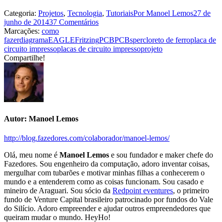
Categoria:
Projetos
,
Tecnologia
,
Tutoriais
Por
Manoel Lemos
27 de
junho de 2014
37 Comentários
Marcações:
como
fazer
diagrama
EAGLE
Fritzing
PCB
PCBs
percloreto de ferro
placa de
circuito impresso
placas de circuito impresso
projeto
Compartilhe!
Share
Share
Share
Share
Share
with
with
with
with
with
Facebook
Twitter
WhatsApp
Google+
LinkedIn
Autor:
Manoel Lemos
http://blog.fazedores.com/colaborador/manoel-lemos/
Olá, meu nome é
Manoel Lemos
e sou fundador e maker chefe do
Fazedores. Sou engenheiro da computação, adoro inventar coisas,
mergulhar com tubarões e motivar minhas filhas a conhecerem o
mundo e a entenderem como as coisas funcionam. Sou casado e
mineiro de Araguari. Sou sócio da
Redpoint eventures
, o primeiro
fundo de Venture Capital brasileiro patrocinado por fundos do Vale
do Silício. Adoro empreender e ajudar outros empreendedores que
queiram mudar o mundo. HeyHo!