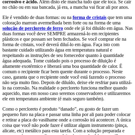
corrosivo e ácido.
Além disto ele mancha tudo que ele toca. Se cair
no chão ou em sua bancada, já era, a mancha vai ficar ali por anos.
Ele é vendido de duas formas: ou na
forma de cristais
que tem uma
coloração marrom avermelhada bem forte ou na forma de uma
solução de percloreto de ferro
onde ele já foi diluído em água. Nas
duas formas você deve SEMPRE armazená-lo em recipientes
plásticos e que possam ser bem fechados. Se você comprar ele na
forma de cristais, você deverá diluí-lo em água. Faça isto com
bastante cuidado utilizando água em temperatura natural e
respeitando as instruções de seu fornecedor quanto à quantidade
água adequada. Tome cuidado pois o processo de diluição é
altamente exotérmico e liberará uma boa quantidade de calor. É
comum o recipiente ficar bem quente durante o processo. Neste
caso, garanta que o recipiente onde você está fazendo o processo
não seja muito fino. Depois de diluído, deixe ele resfriar para utilizá-
lo na corrosão. Na realidade o percloreto funciona melhor quando
aquecido, mas em nosso caso seremos conservadores e utilizaremos
ele em temperatura ambiente (é mais seguro também).
Como o percloreto é produto “danado”, eu gosto de fazer um
pequeno furo na placa e passar uma linha por ali para poder colocar
e retirar a placa do vasilhame onde a corrosão irá acontecer. A única
coisa que você não pode fazer é utilizar algum instrumento (pinça,
alicate, etc) metálico para esta tarefa. Com a solução preparada e