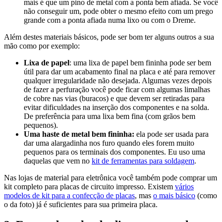
mais é que um pino de metal com a ponta bem afiada. Se você
não conseguir um, pode obter o mesmo efeito com um prego
grande com a ponta afiada numa lixo ou com o Dreme.
Além destes materiais básicos, pode ser bom ter alguns outros a sua
mão como por exemplo:
Lixa de papel
: uma lixa de papel bem fininha pode ser bem
útil para dar um acabamento final na placa e até para remover
qualquer irregularidade não desejada. Algumas vezes depois
de fazer a perfuração você pode ficar com algumas limalhas
de cobre nas vias (buracos) e que devem ser retiradas para
evitar dificuldades na inserção dos componentes e na solda.
De preferência para uma lixa bem fina (com grãos bem
pequenos).
Uma haste de metal bem fininha:
ela pode ser usada para
dar uma alargadinha nos furo quando eles forem muito
pequenos para os terminais dos componentes. Eu uso uma
daquelas que vem no
kit de ferramentas para soldagem
.
Nas lojas de material para eletrônica você também pode comprar um
kit completo para placas de circuito impresso. Existem
vários
modelos de kit para a confecção de placas
, mas
o mais básico
(como
o da foto) já é suficientes para sua primeira placa.