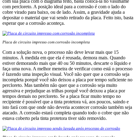
com sua placa com o diagrama feito, basta colocá-la no vasilhame
com percloreto. A posição ideal para a corrosão é com o lado do
cobre virado para baixo, ou de lado. Assim, a gravidade ajuda a
depositar o material que vai sendo retirado da placa. Feito isto, basta
esperar que a corrosão aconteça.
Placa de circuito impresso com corrosão incompleta
Com a solução nova, o processo não deve levar mais que 15
minutos. À medida em que ela é reusada, demora mais. Quando
estiver demorando mais que 40 ou 50 minutos, descarte o líquido e
faça uma nova. A melhor meneira de verificar como está o processo
é fazendo uma inspeção visual. Você não quer que a corrosão seja
incompleta porquê você não deixou a placa por tempo suficiente no
percloreto. Mas também não quer que a corrosão seja muito
agressiva e prejudique as trilhas porquê você deixou a placa por
tempos demais no percloreto. Se a placa ficar muito tempo no
recipiente é possível que a tinta protetora vá, aos poucos, saindo e
isto fará com que onde não deveria acontecer corrosão também seja
atacado. A corrosão estará completa quando todo o cobre que não
estava coberto pela tinta protetora tiver sido removido.