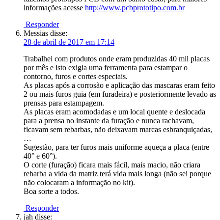
informações acesse
http://www.pcbprototipo.com.br
Responder
Messias
disse:
28 de abril de 2017 em 17:14
Trabalhei com produtos onde eram produzidas 40 mil placas
por mês e isto exigia uma ferramenta para estampar o
contorno, furos e cortes especiais.
As placas após a corrosão e aplicação das mascaras eram feito
2 ou mais furos guia (em furadeira) e posteriormente levado as
prensas para estampagem.
As placas eram acomodadas e um local quente e deslocada
para a prensa no instante da furação e nunca rachavam,
ficavam sem rebarbas, não deixavam marcas esbranquiçadas,
…
Sugestão, para ter furos mais uniforme aqueça a placa (entre
40° e 60°).
O corte (furação) ficara mais fácil, mais macio, não criara
rebarba a vida da matriz terá vida mais longa (não sei porque
não colocaram a informação no kit).
Boa sorte a todos.
Responder
jah
disse: