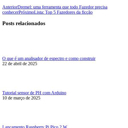
Navegação
Post
Anterior
Dremel: uma ferramenta que todo Fazedor precisa
anterior:
Próximo
conhecer
Próximo
Lista: Top 5 Fazedores da ficção
de
post:
post:
Posts relacionados
O que é um analisador de espectro e como construir
22 de abril de 2025
Tutorial sensor de PH com Arduino
10 de março de 2025
Lançamento Raspberry Pi Pico 2 W