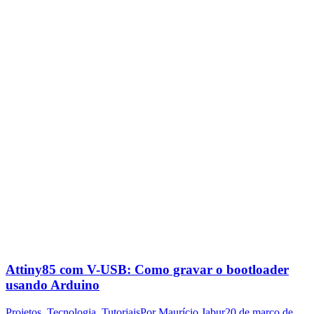
Attiny85 com V-USB: Como gravar o bootloader
usando Arduino
Projetos
,
Tecnologia
,
Tutoriais
Por
Maurício Jabur
20 de março de