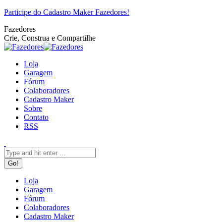
Pular
Facebook
Twitter
Google+
YouTube
Website
Rss
Participe do Cadastro Maker Fazedores!
para
Fazedores
o
Crie, Construa e Compartilhe
conteúdo
Loja
Garagem
Fórum
Colaboradores
Cadastro Maker
Sobre
Contato
RSS
Search:
Loja
Garagem
Fórum
Colaboradores
Cadastro Maker