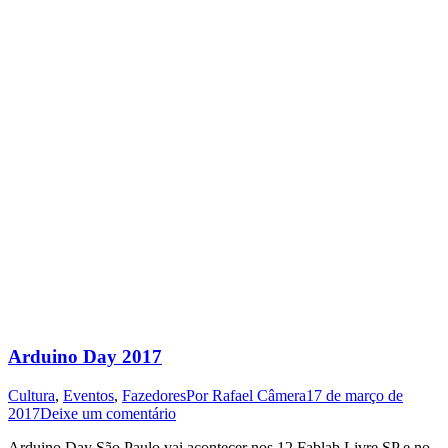
Arduino Day 2017
Cultura
,
Eventos
,
Fazedores
Por
Rafael Câmera
17 de março de
2017
Deixe um comentário
Arduino Day São Paulo vai acontecer nos 12 Fablab Livre SP e no