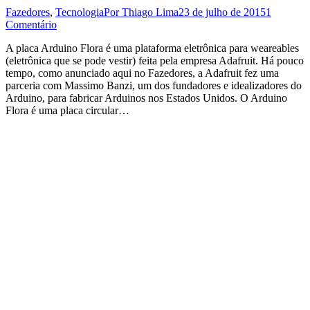
Fazedores
,
Tecnologia
Por
Thiago Lima
23 de julho de 2015
1
Comentário
A placa Arduino Flora é uma plataforma eletrônica para weareables
(eletrônica que se pode vestir) feita pela empresa Adafruit. Há pouco
tempo, como anunciado aqui no Fazedores, a Adafruit fez uma
parceria com Massimo Banzi, um dos fundadores e idealizadores do
Arduino, para fabricar Arduinos nos Estados Unidos. O Arduino
Flora é uma placa circular…