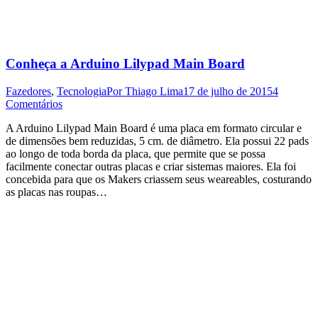
Conheça a Arduino Lilypad Main Board
Fazedores
,
Tecnologia
Por
Thiago Lima
17 de julho de 2015
4
Comentários
A Arduino Lilypad Main Board é uma placa em formato circular e
de dimensões bem reduzidas, 5 cm. de diâmetro. Ela possui 22 pads
ao longo de toda borda da placa, que permite que se possa
facilmente conectar outras placas e criar sistemas maiores. Ela foi
concebida para que os Makers criassem seus weareables, costurando
as placas nas roupas…