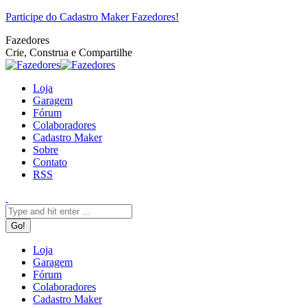
Pular
Facebook
Twitter
Google+
YouTube
Website
Rss
Participe do Cadastro Maker Fazedores!
para
Fazedores
o
Crie, Construa e Compartilhe
conteúdo
Loja
Garagem
Fórum
Colaboradores
Cadastro Maker
Sobre
Contato
RSS
Search:
Loja
Garagem
Fórum
Colaboradores
Cadastro Maker