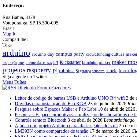
Endereço:
Rua Bahia, 3378
Votuporanga, SP 15.500-005
Brasil
Map It
Compartilhe!
Share
Share
Share
Share
Share
Tags
with
with
with
with
with
arduino
campus party
arduino day
cultura make
crowdfunding
Facebook
Twitter
WhatsApp
Google+
LinkedIn
maker mo
Kickstarter
maker
inspiração
intel
internet das coisas
IoT
kit arduino
projetos
raspberry pi
tecnolog
robótica
sorteio
Segurança
sensores
Siga a gente no Twitter!
Meus Tuítes
Direto do Fórum Fazedores
Leitor de código de barras USB e Arduino UNO R4 wifi
3 de 
Dúvidas para instalação de Fita RGB
23 de julho de 2026
Roba
Pesquisa sobre Espaços Maker e Fab Labs
10 de abril de 2026
Pesquisa - Espaços produtivos: a utilização de laboratórios de f
Controle remoto Bluetooth
3 de abril de 2026
Leonardothiago
Ajuda com projeto Arduino para afastar gatos do sofá
25 de ma
LM393N como comparador de tensão
17 de março de 2026
Cl
ESP32 para monitoramento a distância. Alguém já usou?
6 de 