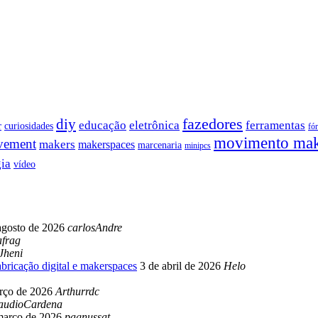
fazedores
diy
educação
eletrônica
ferramentas
r
curiosidades
fó
movimento ma
vement
makers
makerspaces
marcenaria
minipcs
ia
vídeo
agosto de 2026
carlosAndre
frag
Jheni
abricação digital e makerspaces
3 de abril de 2026
Helo
rço de 2026
Arthurrdc
audioCardena
março de 2026
pagnussat