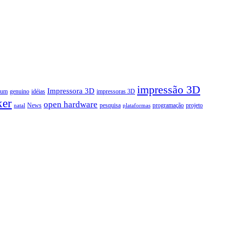
impressão 3D
Impressora 3D
rum
genuino
idéias
impressoras 3D
ker
open hardware
News
pesquisa
programação
projeto
natal
plataformas