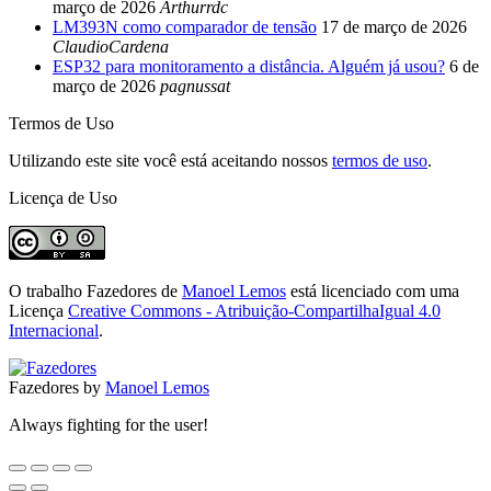
março de 2026
Arthurrdc
LM393N como comparador de tensão
17 de março de 2026
ClaudioCardena
ESP32 para monitoramento a distância. Alguém já usou?
6 de
março de 2026
pagnussat
Termos de Uso
Utilizando este site você está aceitando nossos
termos de uso
.
Licença de Uso
O trabalho
Fazedores
de
Manoel Lemos
está licenciado com uma
Licença
Creative Commons - Atribuição-CompartilhaIgual 4.0
Internacional
.
Fazedores by
Manoel Lemos
Always fighting for the user!
Go
to