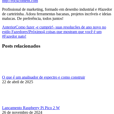
http://rockcontent.com
Profissional de marketing, formado em desenho industrial e #fazedor
de carteirinha. Adora ferramentas bacanas, projetos incríveis e ideias
malucas. De preferência, todos juntos!
Navegação
Post
Anterior
Como fazer -e cumprir!- suas resoluções de ano novo no
anterior:
Próximo
estilo Fazedores!
Próximo
4 coisas que mostram que você é um
de
post:
#Fazedor nato!
post:
Posts relacionados
O que é um analisador de espectro e como construir
22 de abril de 2025
Lançamento Raspberry Pi Pico 2 W
26 de novembro de 2024