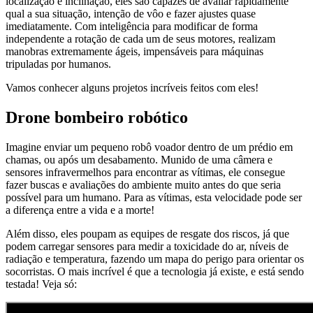
localização e inclinação, eles são capazes de avaliar rapidamente
qual a sua situação, intenção de vôo e fazer ajustes quase
imediatamente. Com inteligência para modificar de forma
independente a rotação de cada um de seus motores, realizam
manobras extremamente ágeis, impensáveis para máquinas
tripuladas por humanos.
Vamos conhecer alguns projetos incríveis feitos com eles!
Drone bombeiro robótico
Imagine enviar um pequeno robô voador dentro de um prédio em
chamas, ou após um desabamento. Munido de uma câmera e
sensores infravermelhos para encontrar as vítimas, ele consegue
fazer buscas e avaliações do ambiente muito antes do que seria
possível para um humano. Para as vítimas, esta velocidade pode ser
a diferença entre a vida e a morte!
Além disso, eles poupam as equipes de resgate dos riscos, já que
podem carregar sensores para medir a toxicidade do ar, níveis de
radiação e temperatura, fazendo um mapa do perigo para orientar os
socorristas. O mais incrível é que a tecnologia já existe, e está sendo
testada! Veja só: