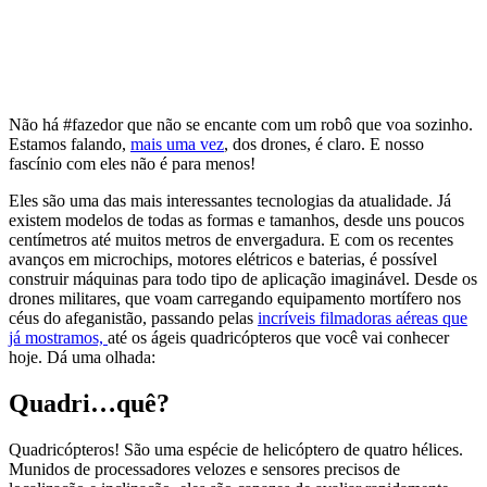
Não há #fazedor que não se encante com um robô que voa sozinho.
Estamos falando,
mais uma vez
, dos drones, é claro. E nosso
fascínio com eles não é para menos!
Eles são uma das mais interessantes tecnologias da atualidade. Já
existem modelos de todas as formas e tamanhos, desde uns poucos
centímetros até muitos metros de envergadura. E com os recentes
avanços em microchips, motores elétricos e baterias, é possível
construir máquinas para todo tipo de aplicação imaginável. Desde os
drones militares, que voam carregando equipamento mortífero nos
céus do afeganistão, passando pelas
incríveis filmadoras aéreas que
já mostramos,
até os ágeis quadricópteros que você vai conhecer
hoje. Dá uma olhada:
Quadri…quê?
Quadricópteros! São uma espécie de helicóptero de quatro hélices.
Munidos de processadores velozes e sensores precisos de