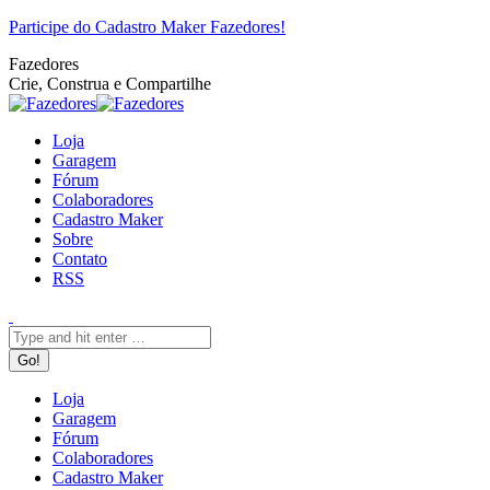
Pular
Facebook
Twitter
Google+
YouTube
Website
Rss
Participe do Cadastro Maker Fazedores!
para
Fazedores
o
Crie, Construa e Compartilhe
conteúdo
Loja
Garagem
Fórum
Colaboradores
Cadastro Maker
Sobre
Contato
RSS
Search:
Loja
Garagem
Fórum
Colaboradores
Cadastro Maker