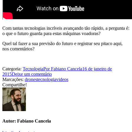
Com tantas tecnologias incríveis avançando tão rápido, a pergunta é:
o que o futuro guarda para estas máquinas voadoras?
Quel tal fazer a sua previsão do futuro e registrar seu pitaco aqui,
nos comentários?
Categoria:
Tecnologia
Por
Fabiano Cancela
16 de janeiro de
2015
Deixe um comentário
Marcações:
drones
tecnologia
videos
Compartilhe!
Share
Share
Share
Share
Share
with
with
with
with
with
Facebook
Twitter
WhatsApp
Google+
LinkedIn
Autor:
Fabiano Cancela