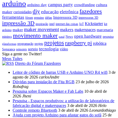
arduino
campus party
arduino day
cultura
crowdfunding
fazedores
diy
educação
eletrônica
maker
curiosidades
ferramentas
Impressora 3D
fórum
genuino
idéias
impressoras 3D
impressão 3D
Kickstarter
inspiração
intel
internet das coisas
IoT
kit
maker movement
makers
makerspaces
maker
marcenaria
arduino
movimento maker
open hardware
minipcs
News
pesquisa
natal
projetos
raspberry pi
robótica
programação
projeto
plataformas
tecnologia
sorteio
vídeo
Segurança
sensores
Siga a gente no Twitter!
Meus Tuítes
Direto do Fórum Fazedores
Leitor de código de barras USB e Arduino UNO R4 wifi
3 de
agosto de 2026
carlosAndre
Dúvidas para instalação de Fita RGB
23 de julho de 2026
Robafrag
Pesquisa sobre Espaços Maker e Fab Labs
10 de abril de
2026
Jheni
Pesquisa - Espaços produtivos: a utilização de laboratórios de
fabricação digital e makerspaces
3 de abril de 2026
Helo
Controle remoto Bluetooth
3 de abril de 2026
Leonardothiago
Ajuda com projeto Arduino para afastar gatos do sofá
25 de