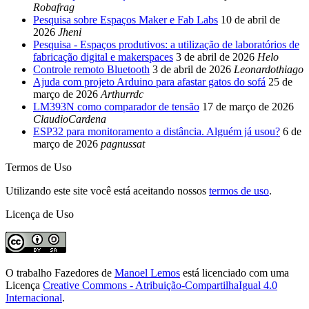
Robafrag
Pesquisa sobre Espaços Maker e Fab Labs
10 de abril de
2026
Jheni
Pesquisa - Espaços produtivos: a utilização de laboratórios de
fabricação digital e makerspaces
3 de abril de 2026
Helo
Controle remoto Bluetooth
3 de abril de 2026
Leonardothiago
Ajuda com projeto Arduino para afastar gatos do sofá
25 de
março de 2026
Arthurrdc
LM393N como comparador de tensão
17 de março de 2026
ClaudioCardena
ESP32 para monitoramento a distância. Alguém já usou?
6 de
março de 2026
pagnussat
Termos de Uso
Utilizando este site você está aceitando nossos
termos de uso
.
Licença de Uso
O trabalho
Fazedores
de
Manoel Lemos
está licenciado com uma
Licença
Creative Commons - Atribuição-CompartilhaIgual 4.0
Internacional
.