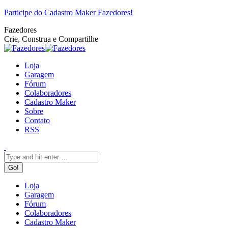
Pular
Facebook
Twitter
Google+
YouTube
Website
Rss
Participe do Cadastro Maker Fazedores!
para
Fazedores
o
Crie, Construa e Compartilhe
conteúdo
Loja
Garagem
Fórum
Colaboradores
Cadastro Maker
Sobre
Contato
RSS
Search:
Loja
Garagem
Fórum
Colaboradores
Cadastro Maker