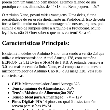
porem com um tamanho bem menor. Estamos falando de um
protótipo com as dimensões de 45x18mm. Bem pequena, não?
O Arduino Nano, possui várias vantagens. Uma delas, é ter a
possibilidade de ser usada diretamente na Protoboard. Isso de certa
forma facilita muito na hora da montagem de nossos projetos, pois
elimina o uso de jumpers entre a Arduino e a Protoboard. Muito
legal isso, não é? Quer saber o que mais ela tem? Saca só:
Características Principais:
Existem 2 modelos de Arduino Nano, uma sendo a versão 2.3 que
utiliza o microcontrolador Atmel Atmega 128, com memória
EEPRON de 512 Bytes e SRAM de 1 KB. A segunda versão é a
3.0 e a mais recente da linha Nano, está composta com o mesmo
microcontrolador da Arduino Uno R3, o ATmega 328. Veja suas
características:
CPU:
Microcontrolador Atmel Atmega 328
Tensão minima de Alimentação:
3.3V
Tensão Máxima de Alimentação:
20V
Tensão Ideal para Alimentação:
7V – 12V
Pinos Digitais I/O:
14 pinos, no qual 6 destes também
servem para saídas PWM