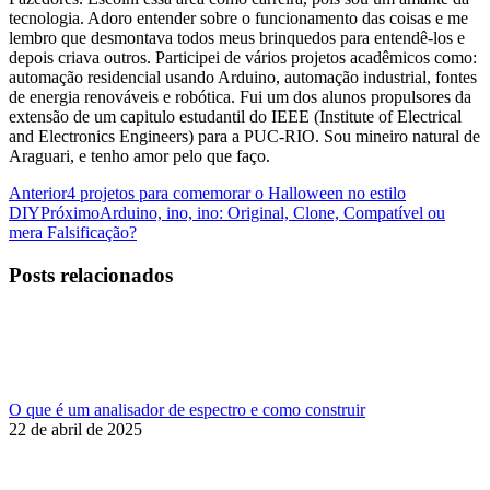
tecnologia. Adoro entender sobre o funcionamento das coisas e me
lembro que desmontava todos meus brinquedos para entendê-los e
depois criava outros. Participei de vários projetos acadêmicos como:
automação residencial usando Arduino, automação industrial, fontes
de energia renováveis e robótica. Fui um dos alunos propulsores da
extensão de um capitulo estudantil do IEEE (Institute of Electrical
and Electronics Engineers) para a PUC-RIO. Sou mineiro natural de
Araguari, e tenho amor pelo que faço.
Navegação
Post
Anterior
4 projetos para comemorar o Halloween no estilo
anterior:
Próximo
DIY
Próximo
Arduino, ino, ino: Original, Clone, Compatível ou
de
post:
mera Falsificação?
post:
Posts relacionados
O que é um analisador de espectro e como construir
22 de abril de 2025