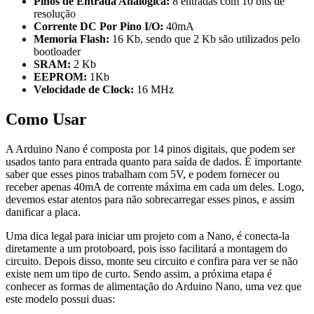
Pinos de Entrada Analógica:
8 entradas com 10 bits de
resolução
Corrente DC Por Pino I/O:
40mA
Memoria Flash:
16 Kb, sendo que 2 Kb são utilizados pelo
bootloader
SRAM:
2 Kb
EEPROM:
1Kb
Velocidade de Clock:
16 MHz
Como Usar
A Arduino Nano é composta por 14 pinos digitais, que podem ser
usados tanto para entrada quanto para saída de dados. É importante
saber que esses pinos trabalham com 5V, e podem fornecer ou
receber apenas 40mA de corrente máxima em cada um deles. Logo,
devemos estar atentos para não sobrecarregar esses pinos, e assim
danificar a placa.
Uma dica legal para iniciar um projeto com a Nano, é conecta-la
diretamente a um protoboard, pois isso facilitará a montagem do
circuito. Depois disso, monte seu circuito e confira para ver se não
existe nem um tipo de curto. Sendo assim, a próxima etapa é
conhecer as formas de alimentação do Arduino Nano, uma vez que
este modelo possui duas: