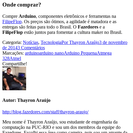
Onde comprar?
Compre
Arduino
, componentes eletrônicos e ferramentas na
FilipeFlop
. Os preços são ótimos, a agilidade é matadora e as
entregas são feitas para todo o Brasil. O
Fazedores
e a
FilipeFlop
estão juntos para fomentar a cultura maker no Brasil.
Categoria:
Notícias
,
Tecnologia
Por
Thayron Araújo
3 de novembro
de 2014
3 Comentários
Marcações:
arduino
arduino nano
Arduino Pequena
Atmega
328
Atmel
Compartilhe!
Share
Share
Share
Share
Share
with
with
with
with
with
Facebook
Twitter
WhatsApp
Google+
LinkedIn
Autor:
Thayron Araújo
http://blog.fazedores.com/staff/thayron-araujo/
Meu nome é Thayron Araújo, sou estudante de engenharia da
computação na PUC-RIO e sou um dos membros da equipe do
Fazedores. Escolhi essa área como carreira, pois sou um amante da