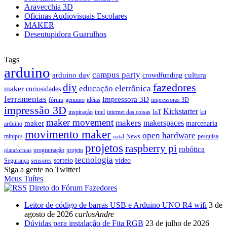
Aravecchia 3D
Oficinas Audiovisuais Escolares
MAKER
Desentupidora Guarulhos
Tags
arduino
campus party
arduino day
cultura
crowdfunding
fazedores
diy
educação
eletrônica
maker
curiosidades
ferramentas
Impressora 3D
fórum
genuino
idéias
impressoras 3D
impressão 3D
Kickstarter
inspiração
intel
internet das coisas
IoT
kit
maker movement
makers
makerspaces
maker
marcenaria
arduino
movimento maker
open hardware
minipcs
News
pesquisa
natal
projetos
raspberry pi
robótica
programação
projeto
plataformas
tecnologia
sorteio
vídeo
Segurança
sensores
Siga a gente no Twitter!
Meus Tuítes
Direto do Fórum Fazedores
Leitor de código de barras USB e Arduino UNO R4 wifi
3 de
agosto de 2026
carlosAndre
Dúvidas para instalação de Fita RGB
23 de julho de 2026