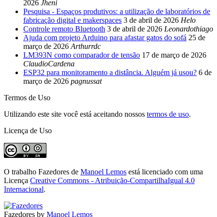
2026
Jheni
Pesquisa - Espaços produtivos: a utilização de laboratórios de
fabricação digital e makerspaces
3 de abril de 2026
Helo
Controle remoto Bluetooth
3 de abril de 2026
Leonardothiago
Ajuda com projeto Arduino para afastar gatos do sofá
25 de
março de 2026
Arthurrdc
LM393N como comparador de tensão
17 de março de 2026
ClaudioCardena
ESP32 para monitoramento a distância. Alguém já usou?
6 de
março de 2026
pagnussat
Termos de Uso
Utilizando este site você está aceitando nossos
termos de uso
.
Licença de Uso
O trabalho
Fazedores
de
Manoel Lemos
está licenciado com uma
Licença
Creative Commons - Atribuição-CompartilhaIgual 4.0
Internacional
.
Fazedores by
Manoel Lemos