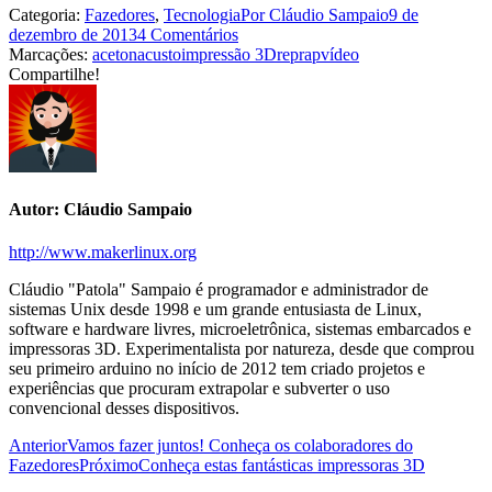
Categoria:
Fazedores
,
Tecnologia
Por
Cláudio Sampaio
9 de
dezembro de 2013
4 Comentários
Marcações:
acetona
custo
impressão 3D
reprap
vídeo
Compartilhe!
Share
Share
Share
Share
Share
with
with
with
with
with
Facebook
Twitter
WhatsApp
Google+
LinkedIn
Autor:
Cláudio Sampaio
http://www.makerlinux.org
Cláudio "Patola" Sampaio é programador e administrador de
sistemas Unix desde 1998 e um grande entusiasta de Linux,
software e hardware livres, microeletrônica, sistemas embarcados e
impressoras 3D. Experimentalista por natureza, desde que comprou
seu primeiro arduino no início de 2012 tem criado projetos e
experiências que procuram extrapolar e subverter o uso
convencional desses dispositivos.
Navegação
Post
Anterior
Vamos fazer juntos! Conheça os colaboradores do
anterior:
Próximo
Fazedores
Próximo
Conheça estas fantásticas impressoras 3D
de
post: