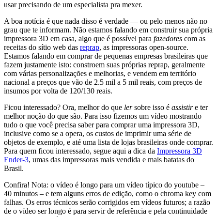
usar precisando de um especialista pra mexer.
A boa notícia é que nada disso é verdade — ou pelo menos não no
grau que te informam. Não estamos falando em construir sua própria
impressora 3D em casa, algo que é possível para
fazedores
com as
receitas do sítio web das
reprap
, as impressoras open-source.
Estamos falando em comprar de pequenas empresas brasileiras que
fazem justamente isto: constroem suas próprias reprap, geralmente
com várias personalizações e melhorias, e vendem em território
nacional a preços que vão de 2.5 mil a 5 mil reais, com preços de
insumos por volta de 120/130 reais.
Ficou interessado? Ora, melhor do que
ler
sobre isso é
assistir
e ter
melhor noção do que são. Para isso fizemos um vídeo mostrando
tudo o que você precisa saber para comprar uma impressora 3D,
inclusive como se a opera, os custos de imprimir uma série de
objetos de exemplo, e até uma lista de lojas brasileiras onde comprar.
Para quem ficou interessado, segue aqui a dica da
Impressora 3D
Ender-3
, umas das impressoras mais vendida e mais batatas do
Brasil.
Confira! Nota: o vídeo é longo para um vídeo típico do youtube –
40 minutos – e tem alguns erros de edição, como o chroma key com
falhas. Os erros técnicos serão corrigidos em vídeos futuros; a razão
de o vídeo ser longo é para servir de referência e pela continuidade