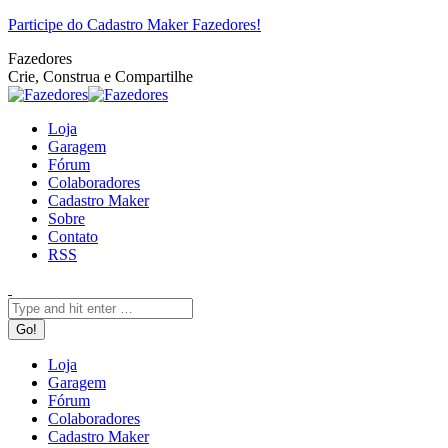
Pular
Facebook
Twitter
Google+
YouTube
Website
Rss
Participe do Cadastro Maker Fazedores!
para
Fazedores
o
Crie, Construa e Compartilhe
conteúdo
Loja
Garagem
Fórum
Colaboradores
Cadastro Maker
Sobre
Contato
RSS
Search:
Loja
Garagem
Fórum
Colaboradores
Cadastro Maker