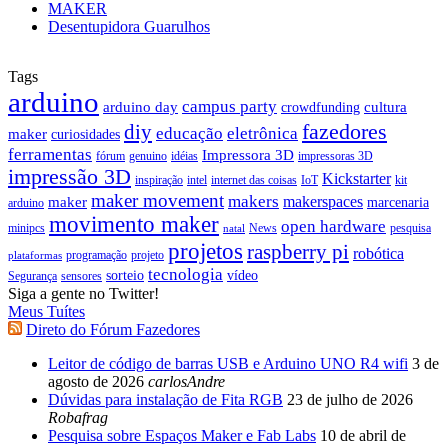
MAKER
Desentupidora Guarulhos
Tags
arduino
campus party
arduino day
cultura
crowdfunding
fazedores
diy
educação
eletrônica
maker
curiosidades
ferramentas
Impressora 3D
fórum
genuino
idéias
impressoras 3D
impressão 3D
Kickstarter
inspiração
intel
internet das coisas
IoT
kit
maker movement
makers
makerspaces
maker
marcenaria
arduino
movimento maker
open hardware
minipcs
News
pesquisa
natal
projetos
raspberry pi
robótica
programação
projeto
plataformas
tecnologia
sorteio
vídeo
Segurança
sensores
Siga a gente no Twitter!
Meus Tuítes
Direto do Fórum Fazedores
Leitor de código de barras USB e Arduino UNO R4 wifi
3 de
agosto de 2026
carlosAndre
Dúvidas para instalação de Fita RGB
23 de julho de 2026
Robafrag
Pesquisa sobre Espaços Maker e Fab Labs
10 de abril de