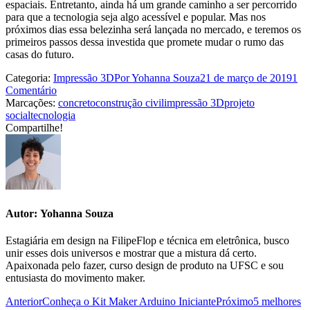
espaciais. Entretanto, ainda há um grande caminho a ser percorrido
para que a tecnologia seja algo acessível e popular. Mas nos
próximos dias essa belezinha será lançada no mercado, e teremos os
primeiros passos dessa investida que promete mudar o rumo das
casas do futuro.
Categoria:
Impressão 3D
Por
Yohanna Souza
21 de março de 2019
1
Comentário
Marcações:
concreto
construção civil
impressão 3D
projeto
social
tecnologia
Compartilhe!
Share
Share
Share
Share
Share
with
with
with
with
with
Facebook
Twitter
WhatsApp
Google+
LinkedIn
Autor:
Yohanna Souza
Estagiária em design na FilipeFlop e técnica em eletrônica, busco
unir esses dois universos e mostrar que a mistura dá certo.
Apaixonada pelo fazer, curso design de produto na UFSC e sou
entusiasta do movimento maker.
Navegação
Post
Próximo
Anterior
Conheça o Kit Maker Arduino Iniciante
Próximo
5 melhores