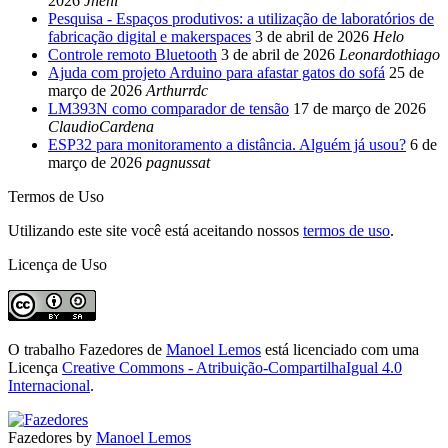
2026
Jheni
Pesquisa - Espaços produtivos: a utilização de laboratórios de
fabricação digital e makerspaces
3 de abril de 2026
Helo
Controle remoto Bluetooth
3 de abril de 2026
Leonardothiago
Ajuda com projeto Arduino para afastar gatos do sofá
25 de
março de 2026
Arthurrdc
LM393N como comparador de tensão
17 de março de 2026
ClaudioCardena
ESP32 para monitoramento a distância. Alguém já usou?
6 de
março de 2026
pagnussat
Termos de Uso
Utilizando este site você está aceitando nossos
termos de uso
.
Licença de Uso
O trabalho
Fazedores
de
Manoel Lemos
está licenciado com uma
Licença
Creative Commons - Atribuição-CompartilhaIgual 4.0
Internacional
.
Fazedores by
Manoel Lemos