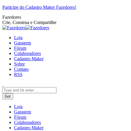
Pular
Facebook
Twitter
Google+
YouTube
Website
Rss
Participe do Cadastro Maker Fazedores!
para
Fazedores
o
Crie, Construa e Compartilhe
conteúdo
Loja
Garagem
Fórum
Colaboradores
Cadastro Maker
Sobre
Contato
RSS
Search:
Loja
Garagem
Fórum
Colaboradores
Cadastro Maker