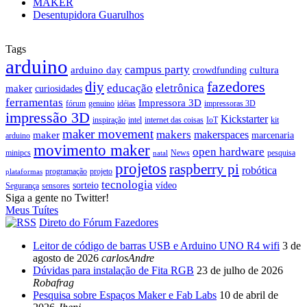
MAKER
Desentupidora Guarulhos
Tags
arduino
campus party
arduino day
cultura
crowdfunding
fazedores
diy
educação
eletrônica
maker
curiosidades
ferramentas
Impressora 3D
fórum
genuino
idéias
impressoras 3D
impressão 3D
Kickstarter
inspiração
intel
internet das coisas
IoT
kit
maker movement
makers
makerspaces
maker
marcenaria
arduino
movimento maker
open hardware
minipcs
News
pesquisa
natal
projetos
raspberry pi
robótica
programação
projeto
plataformas
tecnologia
sorteio
vídeo
Segurança
sensores
Siga a gente no Twitter!
Meus Tuítes
Direto do Fórum Fazedores
Leitor de código de barras USB e Arduino UNO R4 wifi
3 de
agosto de 2026
carlosAndre
Dúvidas para instalação de Fita RGB
23 de julho de 2026
Robafrag
Pesquisa sobre Espaços Maker e Fab Labs
10 de abril de