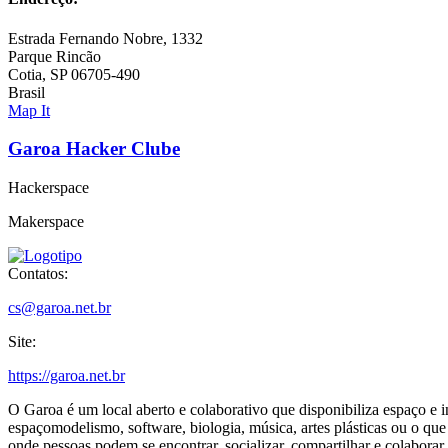
Estrada Fernando Nobre, 1332
Parque Rincão
Cotia, SP 06705-490
Brasil
Map It
Garoa Hacker Clube
Hackerspace
Makerspace
Contatos:
cs@garoa.net.br
Site:
https://garoa.net.br
O Garoa é um local aberto e colaborativo que disponibiliza espaço e in
espaçomodelismo, software, biologia, música, artes plásticas ou o que
onde pessoas podem se encontrar, socializar, compartilhar e colabora