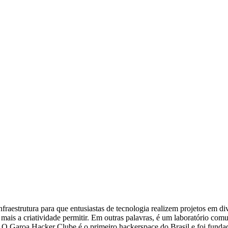
fraestrutura para que entusiastas de tecnologia realizem projetos em di
 mais a criatividade permitir. Em outras palavras, é um laboratório com
r. O Garoa Hacker Clube é o primeiro hackerspace do Brasil e foi fund