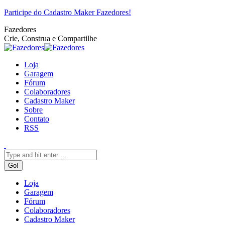
Pular
Facebook
Twitter
Google+
YouTube
Website
Rss
Participe do Cadastro Maker Fazedores!
para
Fazedores
o
Crie, Construa e Compartilhe
conteúdo
Loja
Garagem
Fórum
Colaboradores
Cadastro Maker
Sobre
Contato
RSS
Search:
Loja
Garagem
Fórum
Colaboradores
Cadastro Maker