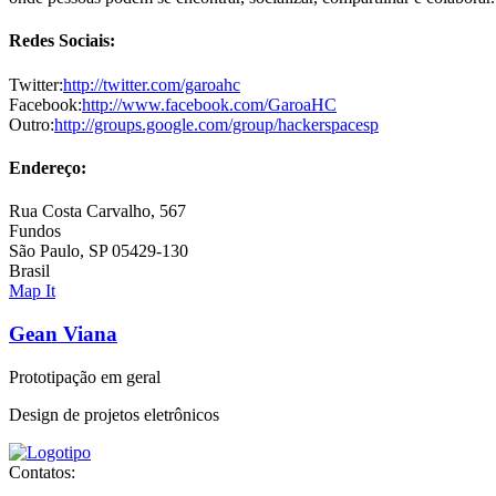
Redes Sociais:
Twitter:
http://twitter.com/garoahc
Facebook:
http://www.facebook.com/GaroaHC
Outro:
http://groups.google.com/group/hackerspacesp
Endereço:
Rua Costa Carvalho, 567
Fundos
São Paulo, SP 05429-130
Brasil
Map It
Gean Viana
Prototipação em geral
Design de projetos eletrônicos
Contatos: