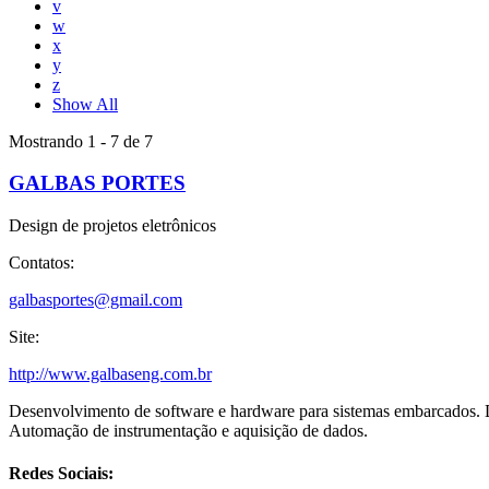
v
w
x
y
z
Show All
Mostrando 1 - 7 de 7
GALBAS PORTES
Design de projetos eletrônicos
Contatos:
galbasportes@gmail.com
Site:
http://www.galbaseng.com.br
Desenvolvimento de software e hardware para sistemas embarcados. 
Automação de instrumentação e aquisição de dados.
Redes Sociais: